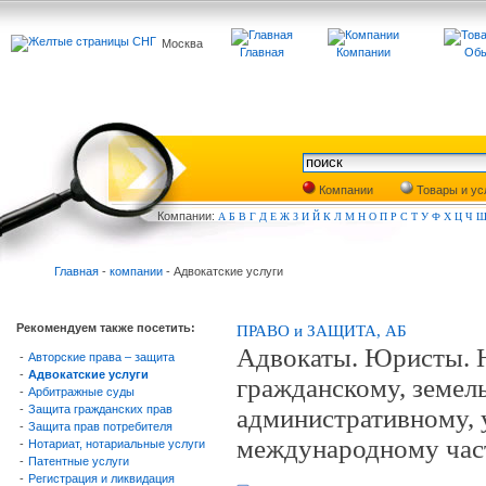
Москва
Главная
Компании
Обь
Компании
Товары и ус
Компа
нии:
А
Б
В
Г
Д
Е
Ж
З
И
Й
К
Л
М
Н
О
П
Р
С
Т
У
Ф
Х
Ц
Ч
Главная
-
компании
- Адвокатские услуги
Рекомендуем также посетить:
ПРАВО и ЗАЩИТА, АБ
Адвокаты. Юристы. Ю
-
Авторские права – защита
-
Адвокатские услуги
гражданскому, земел
-
Арбитражные суды
-
Защита гражданских прав
административному, 
-
Защита прав потребителя
международному час
-
Нотариат, нотариальные услуги
-
Патентные услуги
-
Регистрация и ликвидация