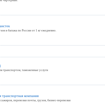
ие чартерные.
анстек
ов и багажа по России от 1 кг ежедневно.
j
ым транспортом, таможенные услуги
ая транспортная компания
сажиров, перевозки почты, грузов, бизнес-перевозки