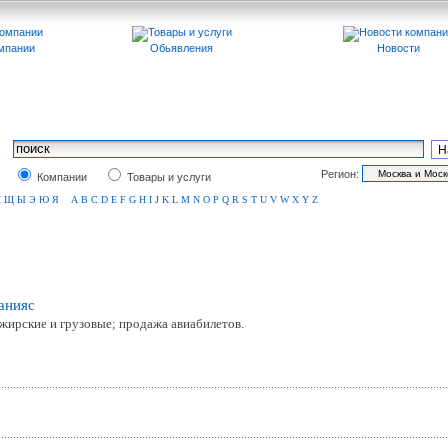
мпании
Обьявления
Новости
Регион:
Компании
Товары и услуги
Ш
Щ
Ы
Э
Ю
Я
A
B
C
D
E
F
G
H
I
J
K
L
M
N
O
P
Q
R
S
T
U
V
W
X
Y
Z
анияc
жирские и грузовые; продажа авиабилетов.