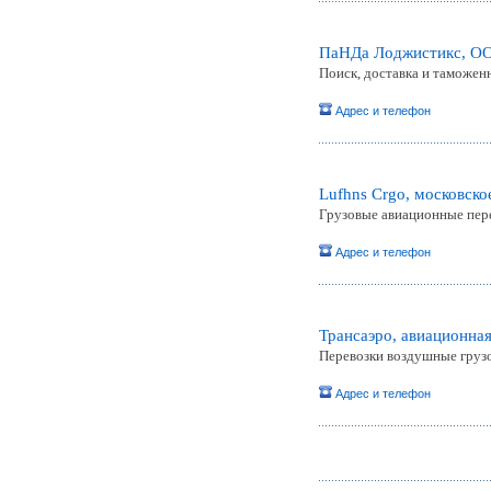
ПаНДа Лоджистикс, О
Поиск, доставка и таможенн
Адрес и телефон
Lufhns Crgo, московско
Грузовые авиационные перев
Адрес и телефон
Трансаэро, авиационна
Перевозки воздушные грузо
Адрес и телефон