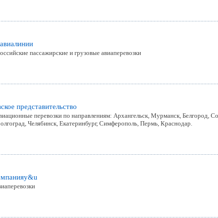
 авиалинии
ссийские пассажирские и грузовые авиаперевозки
ское представительство
виационные перевозки по направлениям: Архангельск, Мурманск, Белгород, Со
Волгоград, Челябинск, Екатеринбург, Симферополь, Пермь, Краснодар.
компанияy&u
виаперевозки