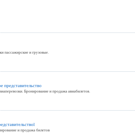
и пассажирские и грузовые.
ое представительство
виаперевозки. Бронирование и продажа авиабилетов.
редставительствоl
нирование и продажа билетов