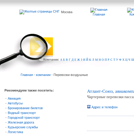
Москва
Главная
Ко
Компа
нии:
А
Б
В
Г
Д
Е
Ж
З
И
Й
К
Л
М
Н
О
П
Р
С
Т
У
Ф
Х
Ц
Ч
Главная
-
компании
- Перевозки воздушные
Рекомендуем также посетить:
Атлант-Союз, авиакомп
Чартерные перевозки пасса
-
Авиация
-
Автобусы
Адрес и телефон
-
Бронирование билетов
-
Водный транспорт
-
Городской транспорт
-
Железная дорога
-
Курьерские службы
-
Логистика