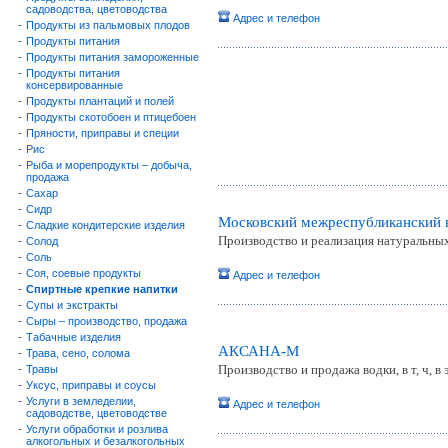
садоводства, цветоводства
Адрес и телефон
-
Продукты из пальмовых плодов
-
Продукты питания
-
Продукты питания замороженные
-
Продукты питания
консервированные
-
Продукты плантаций и полей
-
Продукты скотобоен и птицебоен
-
Пряности, приправы и специи
-
Рис
-
Рыба и морепродукты – добыча,
продажа
-
Сахар
-
Сидр
Московский межреспубликанский 
-
Сладкие кондитерские изделия
Производство и реализация натуральных
-
Солод
-
Соль
-
Соя, соевые продукты
Адрес и телефон
-
Спиртные крепкие напитки
-
Супы и экстракты
-
Сыры – производство, продажа
-
Табачные изделия
АКСАНА-М
-
Трава, сено, солома
Производство и продажа водки, в т, ч, 
-
Травы
-
Уксус, приправы и соусы
-
Услуги в земледелии,
Адрес и телефон
садоводстве, цветоводстве
-
Услуги обработки и розлива
алкогольных и безалкогольных