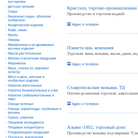
кустарники
-
Детское питание
Кристалл, торгово-промышленная 
-
Злаки
Производство и торговля водкой.
-
Кишечное сырье, оболочки
колбасные
Адрес и телефон
-
Кондитерские изделия
-
Кофе, какао
-
Крупы
-
Ликеры
-
Макаронные и не дрожжевые
Планета вин, компания
мучные изделия
Торговля: вина, коньяки, виски, джин, во
-
Масла растительные
-
Молоко и молочная продукция
-
Мороженое
Адрес и телефон
-
Мука, хлопья из злаковых
культур
-
Мясо и дичь, мясные и
колбасные изделия
-
Напитки алкогольные
Ставропольские коньяки, ТД
-
Напитки безалкогольные и соки
Оптово-розничная торговля: алкогольная
-
Напитки слабоалкогольные и
пиво
-
Овощи зеленые
Адрес и телефон
-
Овощи, корнеплоды, клубневые и
ризомы
-
Орехи, семечки
-
Пищевые ингредиенты
Альянс-1892, торговый домc
-
Пищевые концентраты
-
Плодоовощная продукция
Производство коньяка под марками "Ста
-
Продукты земледелия,