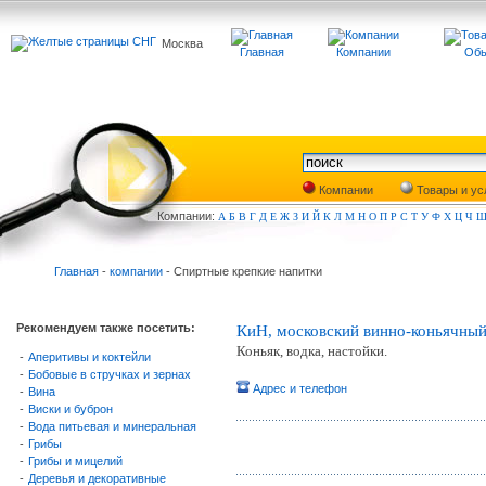
Москва
Главная
Компании
Обь
Компании
Товары и ус
Компа
нии:
А
Б
В
Г
Д
Е
Ж
З
И
Й
К
Л
М
Н
О
П
Р
С
Т
У
Ф
Х
Ц
Ч
Главная
-
компании
- Спиртные крепкие напитки
Рекомендуем также посетить:
КиН, московский винно-коньячный
Коньяк, водка, настойки.
-
Аперитивы и коктейли
-
Бобовые в стручках и зернах
Адрес и телефон
-
Вина
-
Виски и буброн
-
Вода питьевая и минеральная
-
Грибы
-
Грибы и мицелий
-
Деревья и декоративные