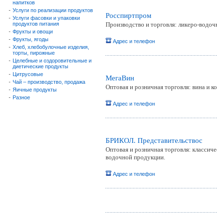
напитков
-
Услуги по реализации продуктов
Росспиртпром
-
Услуги фасовки и упаковки
продуктов питания
Производство и торговля: ликеро-водоч
-
Фрукты и овощи
-
Фрукты, ягоды
Адрес и телефон
-
Хлеб, хлебобулочные изделия,
торты, пирожные
-
Целебные и оздоровительные и
диетические продукты
-
Цитрусовые
МегаВин
-
Чай – производство, продажа
Оптовая и розничная торговля: вина и к
-
Яичные продукты
-
Разное
Адрес и телефон
БРИКОЛ. Представительствоc
Оптовая и розничная торговля: классиче
водочной продукции.
Адрес и телефон