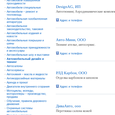
-
Автомобили повышенной
проходимости
DesignAG, ИП
-
Автомобили специальные
Автотюнинг, Аэродинамические компле
-
Автомобили – ремонт и
техпомощь
-
Автомобильная газобаллонная
Адрес и телефон
аппаратура
-
Автомобильное
законодательство, таможня
-
Автомобильные издания и
новости
Авто-Мини, ООО
-
Автомобильные покрышки и
шины
Тюнинг ателье, автосервис.
-
Автомобильные принадлежности
и аксессуары
Адрес и телефон
-
Автомобильные шоу и выставки
-
Автомобильный дизайн и
тюнинг
-
Автосалоны
-
Автосервисы
РЛД Карбон, ООО
-
Автохимия – масла и жидкости
Отделка карбоном и шпоном
-
Антикоррозийные материалы
-
Аренда и прокат
-
Двигатели внутреннего сгорания
Адрес и телефон
-
Мотоциклы, мопеды,
мотороллеры – производство,
продажа
-
Обучение, правила дорожного
движения
ДиваАвто, ооо
-
Охранные системы
Перетяжка салона кожей
автомобильные