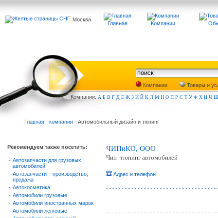
Москва
Главная
Компании
Обь
Компании
Товары и ус
Компа
нии:
А
Б
В
Г
Д
Е
Ж
З
И
Й
К
Л
М
Н
О
П
Р
С
Т
У
Ф
Х
Ц
Ч
Главная
-
компании
- Автомобильный дизайн и тюнинг
Рекомендуем также посетить:
ЧИПиКО, ООО
Чип -тюнинг автомобилей
-
Автозапчасти для грузовых
автомобилей
-
Автозапчасти – производство,
Адрес и телефон
продажа
-
Автокосметика
-
Автомобили грузовые
-
Автомобили иностранных марок
-
Автомобили легковые